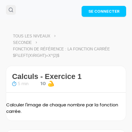
🌴
Cahier de vacances offert
: révise les maths cet
SE CONNECTER
été !
Télécharge ton PDF gratuit et progresse avec des
exercices corrigés en vidéo.
TÉLÉCHARGER
>
TOUS LES NIVEAUX
>
SECONDE
FONCTION DE RÉFÉRENCE : LA FONCTION CARRÉE
$F\LEFT(X\RIGHT)=X^{2}$
Calculs - Exercice 1
5 min
10
Calculer l'image de chaque nombre par la fonction
carrée.