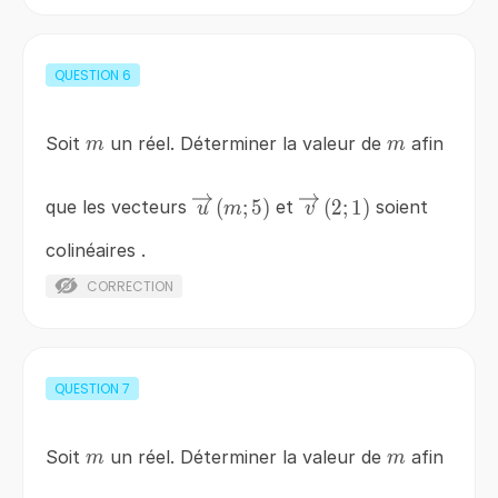
QUESTION
6
m
m
Soit
un réel. Déterminer la valeur de
afin
m
m
\overrightarrow{u}
\overrightarrow{v}
(
;
5
)
(
2
;
1
)
que les vecteurs
et
soient
u
m
v
\left(m;5\right)
\left(2;1\right)
colinéaires .
CORRECTION
QUESTION
7
m
m
Soit
un réel. Déterminer la valeur de
afin
m
m