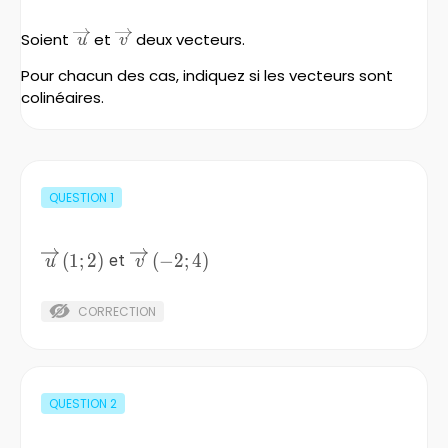
\overrightarrow{u}
\overrightarrow{v}
Soient
et
deux vecteurs.
u
v
Pour chacun des cas, indiquez si les vecteurs sont
colinéaires.
QUESTION
1
\overrightarrow{u}
\overrightarrow{v}
(
1
;
2
)
(
−
2
;
4
)
et
u
v
\left(1;2\right)
\left(-2;4\right)
CORRECTION
QUESTION
2