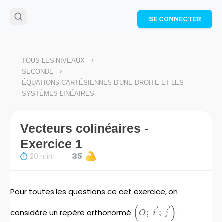
🌴
Cahier de vacances offert
: révise les maths cet
SE CONNECTER
été !
Télécharge ton PDF gratuit et progresse avec des
exercices corrigés en vidéo.
TÉLÉCHARGER
>
TOUS LES NIVEAUX
>
SECONDE
ÉQUATIONS CARTÉSIENNES D'UNE DROITE ET LES
SYSTÈMES LINÉAIRES
Vecteurs colinéaires -
Exercice 1
20 min
35
Pour toutes les questions de cet exercice, on
(
)
\left(O;\overrightarro
considère un repère orthonormé
;
;
.
O
i
j
;\overrightarrow{j}\ri