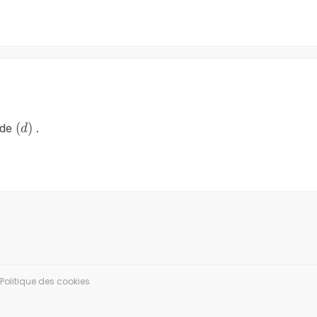
\left(d\right)
(
)
 de
.
d
Politique des cookies