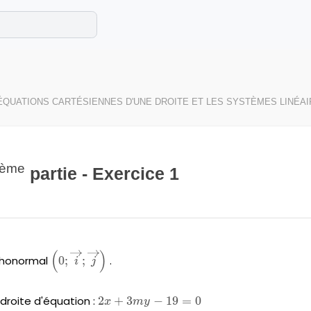
e les maths cet été !
se avec des exercices corrigés en vidéo.
ÉQUATIONS CARTÉSIENNES D'UNE DROITE ET LES SYSTÈMES LINÉA
ème
partie - Exercice 1
(
)
\left(0;\overrightarrow{i}
rthonormal
0
;
;
.
i
j
;\overrightarrow{j}
\right)
(d\right)
 droite d'équation :
2x+3my-
2
+
3
−
19
=
0
x
m
y