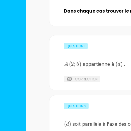
Dans chaque cas trouver le 
QUESTION
1
A\left(2;5\right)
(
2
;
5
)
\left(
(
)
appartienne à
.
A
d
CORRECTION
QUESTION
2
\left(d\right)
(
)
soit parallèle à l'axe des 
d