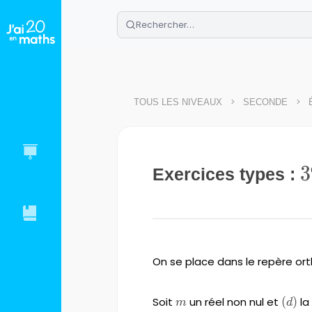
🌴
Cahier de vacances offert
: révis
Télécharge ton PDF gratuit et progres
>
>
TOUS LES NIVEAUX
SECONDE
3
3
Exercices types :
On se place dans le repère o
Soit
m
un réel non nul et
\left
(
)
la
m
d