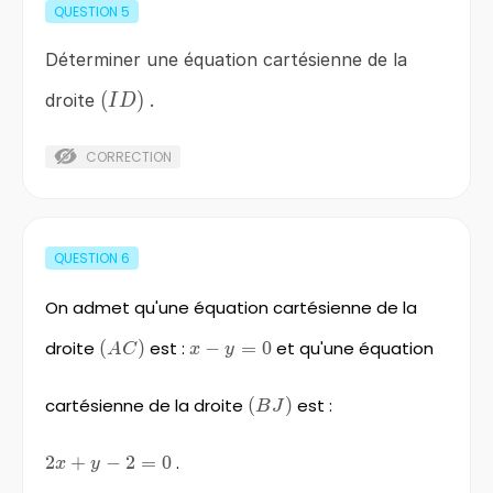
QUESTION
5
Déterminer une équation cartésienne de la
\left(ID\right)
(
)
droite
.
I
D
CORRECTION
QUESTION
6
On admet qu'une équation cartésienne de la
droite
\left(AC\right)
(
)
est :
x-
−
=
0
et qu'une équation
A
C
x
y
y=0
cartésienne de la droite
\left(BJ\right)
(
)
est :
B
J
2x+y-
2
+
−
2
=
0
.
x
y
2=0