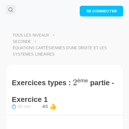
🌴
Cahier de vacances offert
: révise les maths cet
SE CONNECTER
été !
Télécharge ton PDF gratuit et progresse avec des
exercices corrigés en vidéo.
TÉLÉCHARGER
>
TOUS LES NIVEAUX
>
SECONDE
ÉQUATIONS CARTÉSIENNES D'UNE DROITE ET LES
SYSTÈMES LINÉAIRES
2
2
ème
Exercices types :
partie -
Exercice 1
30 min
45