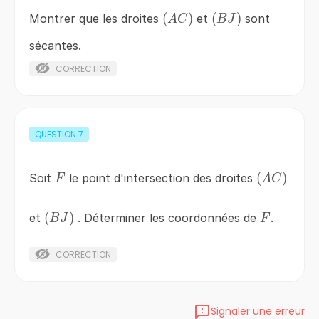
\left(AC\right)
(
)
\left(BJ\right)
(
)
Montrer que les droites
et
sont
A
C
B
J
sécantes.
CORRECTION
QUESTION
7
F
\left(AC\r
(
)
Soit
le point d'intersection des droites
F
A
C
\left(BJ\right)
(
)
F
et
. Déterminer les coordonnées de
.
B
J
F
CORRECTION
Signaler une erreur