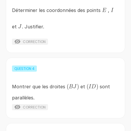
E
I
Déterminer les coordonnées des points
,
E
I
J
et
. Justifier.
J
CORRECTION
QUESTION
4
\left(BJ\right)
(
)
\left(ID\right)
(
)
Montrer que les droites
et
sont
B
J
I
D
parallèles.
CORRECTION