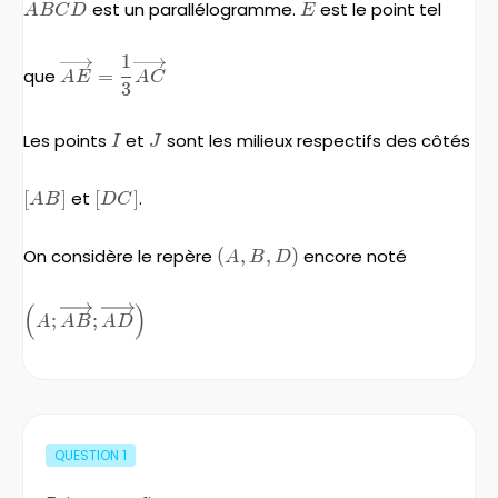
ABCD
est un parallélogramme.
E
est le point tel
A
BC
D
E
1
\overrightarrow{AE}=\frac{1}
que
=
A
E
A
C
3
{3}\overrightarrow{AC}
Les points
I
et
J
sont les milieux respectifs des côtés
I
J
\left[AB\right]
[
]
et
\left[DC\right]
[
]
.
A
B
D
C
On considère le repère
\left(A,B,D\right)
(
,
,
)
encore noté
A
B
D
(
)
\left(A;\overrightarrow{AB}
;
;
A
A
B
A
D
;\overrightarrow{AD}
\right)
QUESTION
1