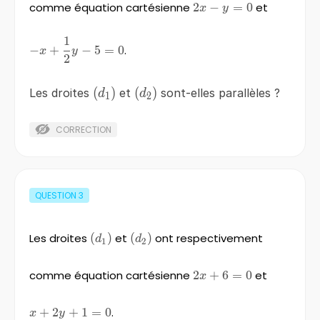
comme équation cartésienne
2
2x-
−
=
0
et
x
y
y=0
1
-
−
+
−
5
=
0
.
x
y
2
x+\frac{1}
{2} y-5=0
\left(d_{1}
(
)
\left(d_{2}
(
)
Les droites
et
sont-elles parallèles ?
d
d
1
2
\right)
\right)
CORRECTION
QUESTION
3
Les droites
\left(d_{1}
(
)
et
\left(d_{2}
(
)
ont respectivement
d
d
1
2
\right)
\right)
comme équation cartésienne
2x+6=0
2
+
6
=
0
et
x
x+2y+1=0
+
2
+
1
=
0
.
x
y