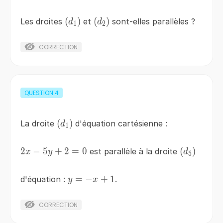
\left(d_{1}
(
)
\left(d_{2}
(
)
Les droites
et
sont-elles parallèles ?
d
d
1
2
\right)
\right)
CORRECTION
QUESTION
4
\left(d_{1}
(
)
La droite
d'équation cartésienne :
d
1
\right)
2
2x-
−
5
+
2
=
0
\left(d_{5
(
)
est parallèle à la droite
x
y
d
5
5y+2=0
\right)
y=-
=
−
+
1
d'équation :
.
y
x
x+1
CORRECTION