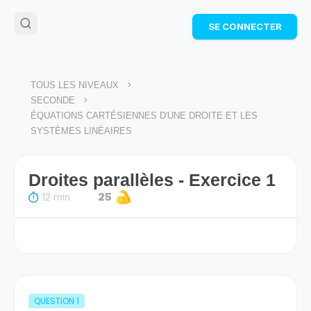
🌴
Cahier de vacances offert
: révise les maths cet
SE CONNECTER
été !
Télécharge ton PDF gratuit et progresse avec des
exercices corrigés en vidéo.
TÉLÉCHARGER
>
TOUS LES NIVEAUX
>
SECONDE
ÉQUATIONS CARTÉSIENNES D'UNE DROITE ET LES
SYSTÈMES LINÉAIRES
Droites parallèles - Exercice 1
12 min
25
QUESTION
1