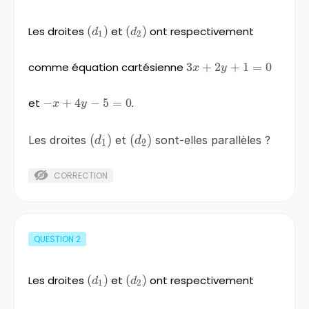
Les droites
\left(d_{1}
(
)
et
\left(d_{2}
(
)
ont respectivement
d
d
1
2
\right)
\right)
comme équation cartésienne
3x+2y+1=0
3
+
2
+
1
=
0
x
y
et
−
-
+
4
−
5
=
0
.
x
y
x+4y-
5=0
\left(d_{1}
(
)
\left(d_{2}
(
)
Les droites
et
sont-elles parallèles ?
d
d
1
2
\right)
\right)
CORRECTION
QUESTION
2
Les droites
\left(d_{1}
(
)
et
\left(d_{2}
(
)
ont respectivement
d
d
1
2
\right)
\right)