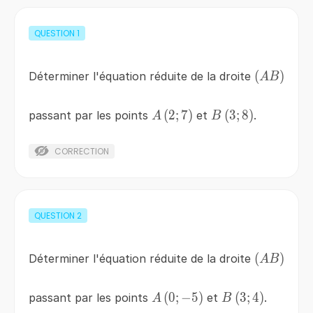
QUESTION
1
\left(AB\
(
)
Déterminer l'équation réduite de la droite
A
B
A\left(2;7\right)
(
2
;
7
)
B\left(3;8\right)
(
3
;
8
)
passant par les points
et
.
A
B
CORRECTION
QUESTION
2
\left(AB\
(
)
Déterminer l'équation réduite de la droite
A
B
A\left(0;-5\right)
(
0
;
−
5
)
B\left(3;4\right
(
3
;
4
)
passant par les points
et
.
A
B