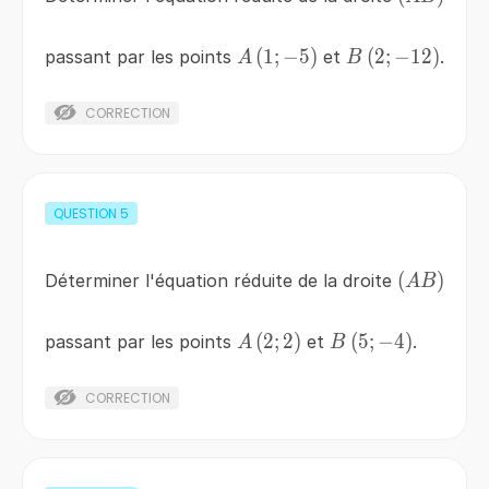
A\left(1;-5\right)
(
1
;
−
5
)
B\left(2;-12\rig
(
2
;
−
12
)
passant par les points
et
.
A
B
CORRECTION
QUESTION
5
\left(AB\
(
)
Déterminer l'équation réduite de la droite
A
B
A\left(2;2\right)
(
2
;
2
)
B\left(5;-4\right)
(
5
;
−
4
)
passant par les points
et
.
A
B
CORRECTION