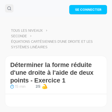
🌴
Cahier de vacances offert
: révise les maths cet
SE CONNECTER
été !
Télécharge ton PDF gratuit et progresse avec des
exercices corrigés en vidéo.
TÉLÉCHARGER
>
TOUS LES NIVEAUX
>
SECONDE
ÉQUATIONS CARTÉSIENNES D'UNE DROITE ET LES
SYSTÈMES LINÉAIRES
Déterminer la forme réduite
d'une droite à l'aide de deux
points - Exercice 1
15 min
25