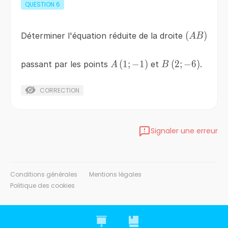
QUESTION
6
\left(AB\
(
)
Déterminer l'équation réduite de la droite
A
B
A\left(1;-1\right)
(
1
;
−
1
)
B\left(2;-6\righ
(
2
;
−
6
)
passant par les points
et
.
A
B
CORRECTION
Signaler une erreur
Conditions générales
Mentions légales
Politique des cookies