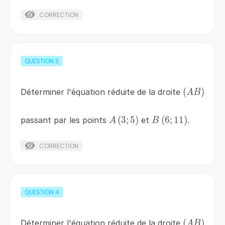
CORRECTION
QUESTION
3
\left(AB\
(
)
Déterminer l'équation réduite de la droite
A
B
A\left(3;5\right)
(
3
;
5
)
B\left(6;11\right
(
6
;
11
)
passant par les points
et
.
A
B
CORRECTION
QUESTION
4
\left(AB\
(
)
Déterminer l'équation réduite de la droite
A
B