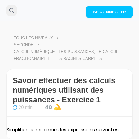
🌴
Cahier de vacances offert
: révise les maths cet
SE CONNECTER
été !
Télécharge ton PDF gratuit et progresse avec des
exercices corrigés en vidéo.
TÉLÉCHARGER
>
TOUS LES NIVEAUX
>
SECONDE
CALCUL NUMÉRIQUE : LES PUISSANCES, LE CALCUL
FRACTIONNAIRE ET LES RACINES CARRÉES
Savoir effectuer des calculs
numériques utilisant des
puissances - Exercice 1
20 min
40
Simplifier au maximum les expressions suivantes :