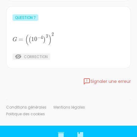
QUESTION
7
2
G=
(
)
3
−
4
=
10
(
)
G
{\left({\left({10}^{-4}\right)}^3\right)}^2
CORRECTION
Signaler une erreur
Conditions générales
Mentions légales
Politique des cookies