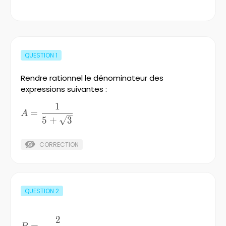
QUESTION
1
Rendre rationnel le dénominateur des
expressions suivantes :
1
A=\frac{1}
=
A
{5+\sqrt{3}
5
+
3
}
CORRECTION
QUESTION
2
2
B=\frac{2}