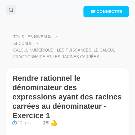
🌴
Cahier de vacances offert
: révise les maths cet
SE CONNECTER
été !
Télécharge ton PDF gratuit et progresse avec des
exercices corrigés en vidéo.
TÉLÉCHARGER
>
TOUS LES NIVEAUX
>
SECONDE
CALCUL NUMÉRIQUE : LES PUISSANCES, LE CALCUL
FRACTIONNAIRE ET LES RACINES CARRÉES
Rendre rationnel le
dénominateur des
expressions ayant des racines
carrées au dénominateur -
Exercice 1
10 min
25