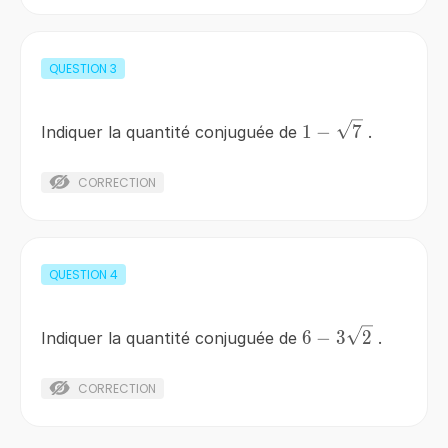
QUESTION
3
1-
1
−
7
Indiquer la quantité conjuguée de
.
\sqrt{7}
CORRECTION
QUESTION
4
6-
6
−
3
2
Indiquer la quantité conjuguée de
.
3\sqrt{2}
CORRECTION