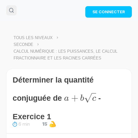
🌴
Cahier de vacances offert
: révise les maths cet
SE CONNECTER
été !
Télécharge ton PDF gratuit et progresse avec des
exercices corrigés en vidéo.
TÉLÉCHARGER
>
TOUS LES NIVEAUX
>
SECONDE
CALCUL NUMÉRIQUE : LES PUISSANCES, LE CALCUL
FRACTIONNAIRE ET LES RACINES CARRÉES
Déterminer la quantité
a+b\sqrt{c}
+
conjuguée de
-
a
b
c
Exercice 1
6 min
15