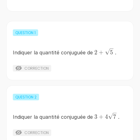
QUESTION
1
2+\sqrt{5}
2
+
5
Indiquer la quantité conjuguée de
.
CORRECTION
QUESTION
2
3+4\sqrt{7}
3
+
4
7
Indiquer la quantité conjuguée de
.
CORRECTION