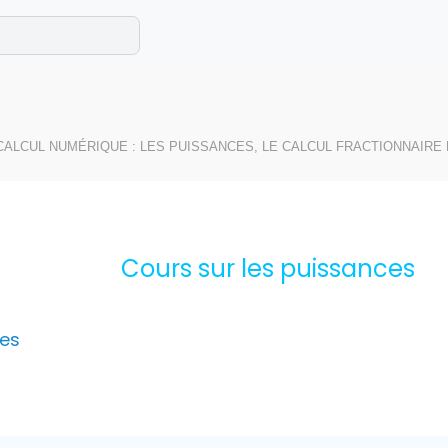
e les maths cet été !
se avec des exercices corrigés en vidéo.
CALCUL NUMÉRIQUE : LES PUISSANCES, LE CALCUL FRACTIONNAIRE
Cours sur les puissances
ces