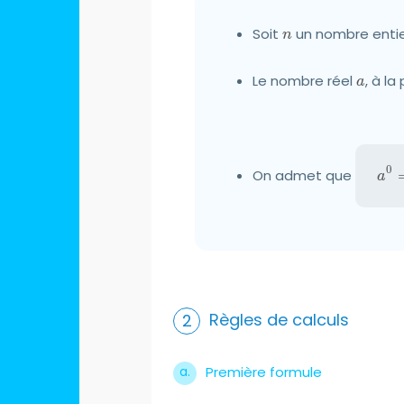
Soit
n
un nombre entier
n
Le nombre réel
a
, à l
a
0
On admet que
a^0
a
Règles de calculs
Première formule