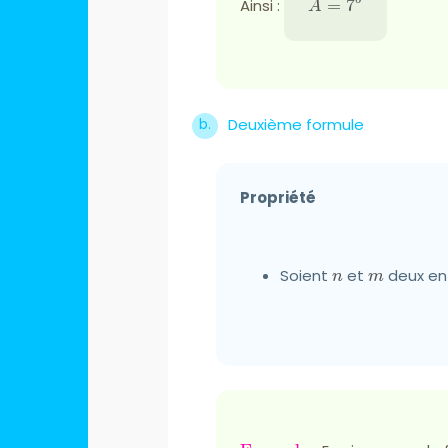
Ainsi :
A=7^{5}
=
7
A
Deuxième formule
Propriété
Soient
n
et
m
deux ent
n
m