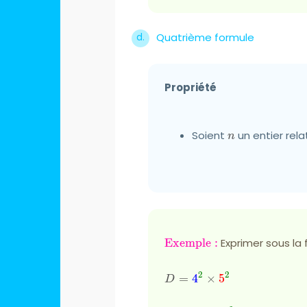
Quatrième formule
Propriété
Soient
n
un entier rela
n
\pink{\text{Exemple
Exemple :
Exprimer sous la
:}}
2
2
D={\color{blue}
=
4
×
5
D
{4}}^{{\color{green}