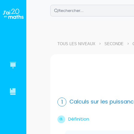
🌴
Cahier de vacances offert
: révis
Télécharge ton PDF gratuit et progres
>
>
TOUS LES NIVEAUX
SECONDE
Calculs sur les puissan
Définition