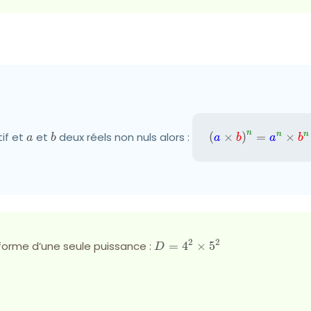
n
n
n
tif et
a
et
b
deux réels non nuls alors :
(
×
\left({\color
)
=
×
a
b
a
b
a
b
{a}}\times {\co
{b}}\right)^{{\co
{n}}} ={\color
{a}}^{{\color{gr
\times {\colo
{b}}^{{\color{gr
2
2
 forme d’une seule puissance :
D=4^{2}\times5^{2}
=
4
×
5
D