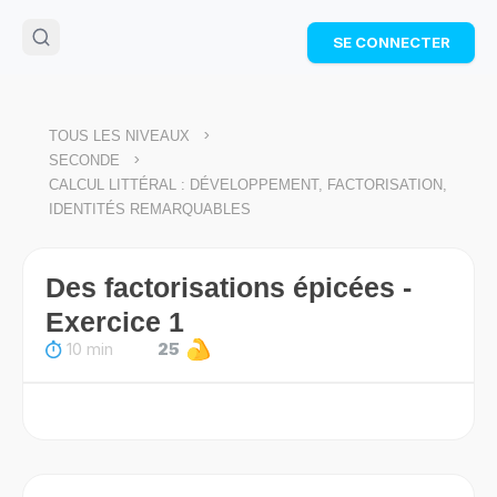
🌴
Cahier de vacances offert
: révise les maths cet
SE CONNECTER
été !
Télécharge ton PDF gratuit et progresse avec des
exercices corrigés en vidéo.
TÉLÉCHARGER
>
TOUS LES NIVEAUX
>
SECONDE
CALCUL LITTÉRAL : DÉVELOPPEMENT, FACTORISATION,
IDENTITÉS REMARQUABLES
Des factorisations épicées -
Exercice 1
10 min
25