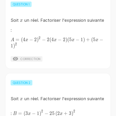
QUESTION
1
x
Soit
un réel. Factoriser l'expression suivante
x
:
2
A=
=
(
4
−
2
)
−
2
(
4
−
2
)
(
5
−
1
)
+
(
5
−
A
x
x
x
x
2
(4x-
1
)
2)^2-
2(4x-
CORRECTION
2)
(5x-
1)+
(5x-
QUESTION
2
1)^2
x
Soit
un réel. Factoriser l'expression suivante
x
2
2
B=\left(3x-
=
(
3
−
1
)
−
25
(
2
+
3
)
:
B
x
x