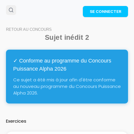
🌴
Cahier de vacances offert
: révise les maths cet
SE CONNECTER
été !
Télécharge ton PDF gratuit et progresse avec des
exercices corrigés en vidéo.
RETOUR AU CONCOURS
TÉLÉCHARGER
Sujet inédit 2
✓ Conforme au programme du Concours
Puissance Alpha
2026
Ce sujet a été mis à jour afin d'être conforme
au nouveau programme du Concours
Puissance
Alpha
2026.
Exercices