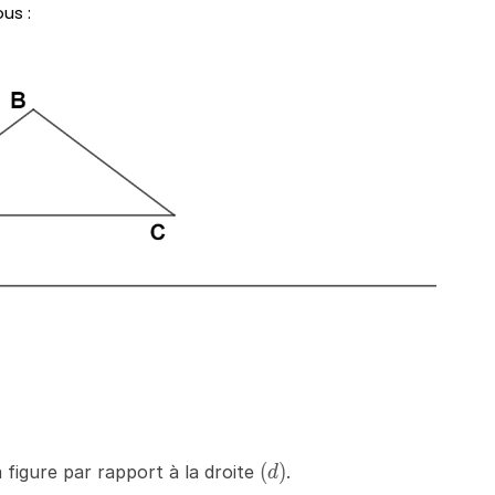
us :
(d)
(
)
 figure par rapport à la droite
.
d