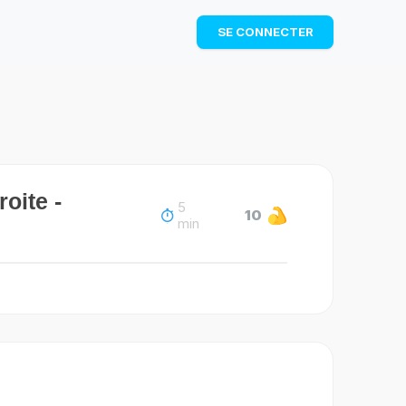
TÉLÉCHARGER
SE CONNECTER
oite -
5
10
min