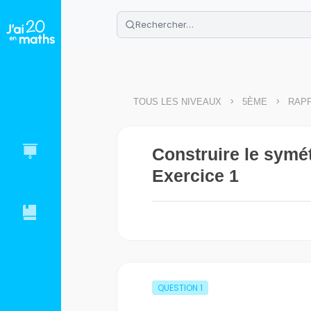
🌴
Cahier de vacances offert
: révis
Télécharge ton PDF gratuit et progres
>
>
TOUS LES NIVEAUX
5ÈME
RAPP
Construire le symét
Exercice 1
QUESTION
1