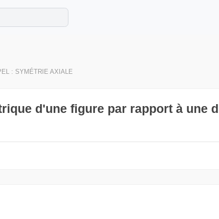
e les maths cet été !
se avec des exercices corrigés en vidéo.
EL : SYMÉTRIE AXIALE
rique d'une figure par rapport à une dr