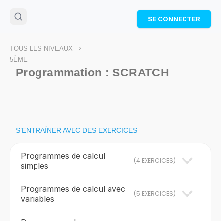
🌴
Cahier de vacances offert
: révise les maths cet
SE CONNECTER
été !
Télécharge ton PDF gratuit et progresse avec des
exercices corrigés en vidéo.
>
TOUS LES NIVEAUX
TÉLÉCHARGER
5ÈME
Programmation : SCRATCH
S’ENTRAÏNER AVEC DES EXERCICES
Programmes de calcul
(
4 EXERCICES
)
simples
Programmes de calcul avec
(
5 EXERCICES
)
variables