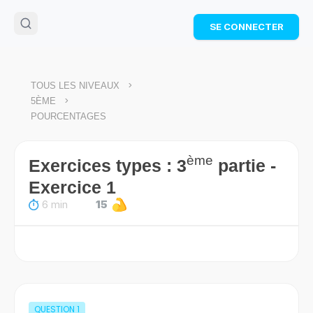
🌴
Cahier de vacances offert
: révise les maths cet
SE CONNECTER
été !
Télécharge ton PDF gratuit et progresse avec des
exercices corrigés en vidéo.
TÉLÉCHARGER
>
TOUS LES NIVEAUX
>
5ÈME
POURCENTAGES
ème
Exercices types : 3
partie -
Exercice 1
6 min
15
QUESTION
1