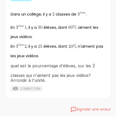
ˋ
e
m
e
3^{ème}.
Dans un collège, il y a
2
2
classes de
3
.
ˋ
e
m
e
3^{ème}1
En
3
1
, il y a
30
30
élèves, dont
60\%
60%
aiment les
jeux vidéos.
ˋ
e
m
e
3^{ème}2
En
3
2
, il y a
25
25
élèves, dont
20\%
20%
n'aiment pas
les jeux vidéos.
2
2
quel est le pourcentage d'élèves, sur les
classes qui n'aiment pas les jeux vidéos?
Arrondir à l'unité.
CORRECTION
Signaler une erreur