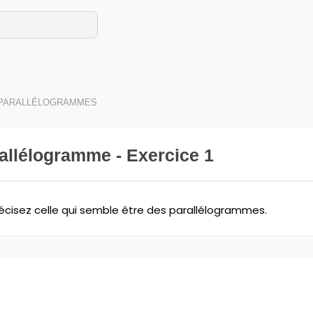
e les maths cet été !
se avec des exercices corrigés en vidéo.
 PARALLÉLOGRAMMES
allélogramme - Exercice 1
récisez celle qui semble être des parallélogrammes.