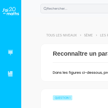
🌴
Cahier de vacances offert
: révis
Télécharge ton PDF gratuit et progres
>
>
TOUS LES NIVEAUX
5ÈME
LES
Reconnaître un par
Dans les figures ci-dessous, p
QUESTION
1