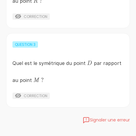
R\;?
?
au point
R
CORRECTION
QUESTION
3
D
Quel est le symétrique du point
par rapport
D
M\;?
?
au point
M
CORRECTION
Signaler une erreur