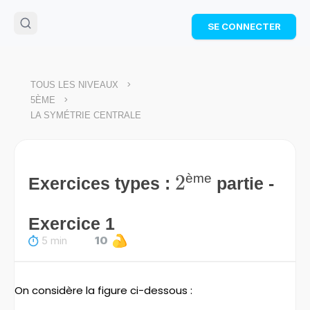
🌴
Cahier de vacances offert
: révise les maths cet
SE CONNECTER
été !
Télécharge ton PDF gratuit et progresse avec des
exercices corrigés en vidéo.
TÉLÉCHARGER
>
TOUS LES NIVEAUX
>
5ÈME
LA SYMÉTRIE CENTRALE
2
2
ème
Exercices types :
partie -
Exercice 1
5 min
10
On considère la figure ci-dessous :