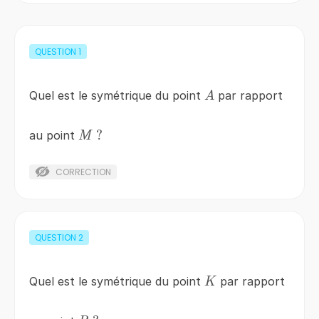
QUESTION
1
A
Quel est le symétrique du point
par rapport
A
M\;?
?
au point
M
CORRECTION
QUESTION
2
K
Quel est le symétrique du point
par rapport
K