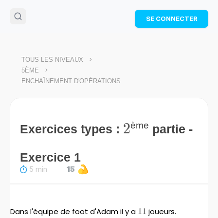
🌴
Cahier de vacances offert
: révise les maths cet
SE CONNECTER
été !
Télécharge ton PDF gratuit et progresse avec des
exercices corrigés en vidéo.
TÉLÉCHARGER
>
TOUS LES NIVEAUX
>
5ÈME
ENCHAÎNEMENT D'OPÉRATIONS
2
2
ème
Exercices types :
partie -
Exercice 1
5 min
15
Dans l'équipe de foot d'Adam il y a
11
11
joueurs.