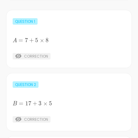
QUESTION
1
A=7+5\times8
=
7
+
5
×
8
A
CORRECTION
QUESTION
2
B=17+3\times5
=
17
+
3
×
5
B
CORRECTION