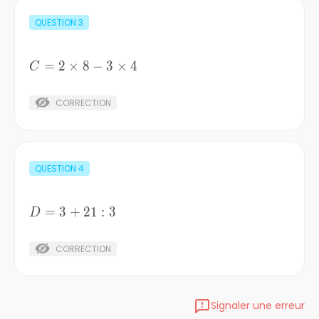
QUESTION
3
C=2\times8-
=
2
×
8
−
3
×
4
C
3\times4
CORRECTION
QUESTION
4
D=3+21:3
=
3
+
21
:
3
D
CORRECTION
Signaler une erreur