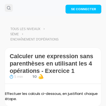
🌴
Cahier de vacances offert
: révise les maths cet
SE CONNECTER
été !
Télécharge ton PDF gratuit et progresse avec des
exercices corrigés en vidéo.
TÉLÉCHARGER
>
TOUS LES NIVEAUX
>
5ÈME
ENCHAÎNEMENT D'OPÉRATIONS
Calculer une expression sans
parenthèses en utilisant les 4
opérations - Exercice 1
5 min
10
Effectuer les calculs ci-dessous, en justifiant chaque
étape.