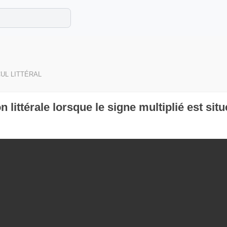
e les maths cet été !
se avec des exercices corrigés en vidéo.
UL LITTÉRAL
 littérale lorsque le signe multiplié est sit