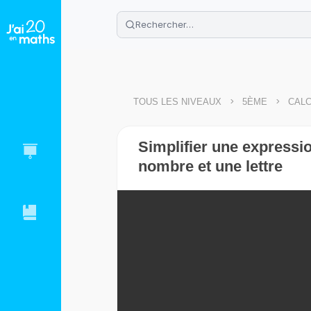
🌴
Cahier de vacances offert
: révis
Télécharge ton PDF gratuit et progres
>
>
TOUS LES NIVEAUX
5ÈME
CALC
Simplifier une expression
nombre et une lettre