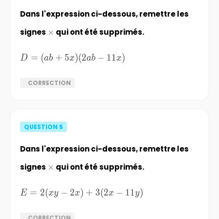
Dans l'expression ci-dessous, remettre les
signes
\times
×
qui ont été supprimés.
D=
=
(
+
5
)
(
2
−
11
)
D
ab
x
ab
x
(ab+5x)
(2ab-
CORRECTION
11x)
QUESTION
5
Dans l'expression ci-dessous, remettre les
signes
\times
×
qui ont été supprimés.
E=2(xy-
=
2
(
−
2
)
+
3
(
2
−
11
)
E
x
y
x
x
y
2x)+3(2x-
11y)
CORRECTION