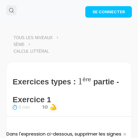
🌴
Cahier de vacances offert
: révise les maths cet
SE CONNECTER
été !
Télécharge ton PDF gratuit et progresse avec des
exercices corrigés en vidéo.
TÉLÉCHARGER
>
TOUS LES NIVEAUX
>
5ÈME
CALCUL LITTÉRAL
1
1
ère
Exercices types :
partie -
Exercice 1
6 min
10
Dans l'expression ci-dessous, supprimer les signes
\time
×