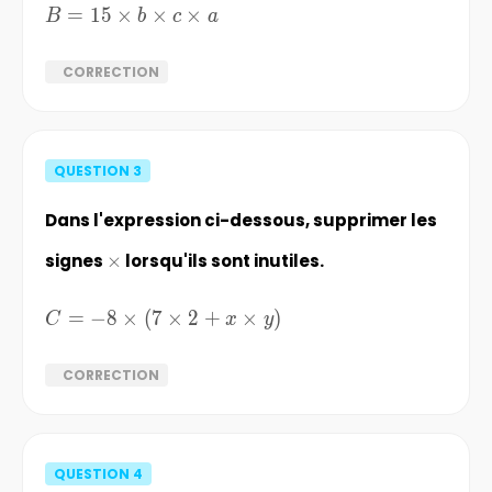
=
15
×
×
×
B=
B
b
c
a
{15}\times{b}\times{c}\times{a}
CORRECTION
QUESTION
3
Dans l'expression ci-dessous, supprimer les
signes
\times
×
lorsqu'ils sont inutiles.
C=-8\times(7\times2+x\times{y})
=
−
8
×
(
7
×
2
+
×
)
C
x
y
CORRECTION
QUESTION
4