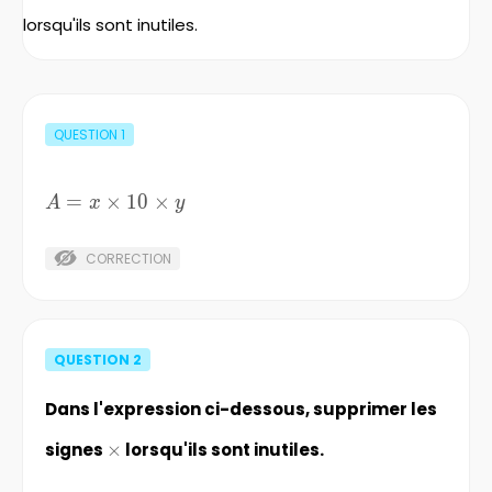
lorsqu'ils sont inutiles.
QUESTION
1
A=x\times{10}\times{y}
=
×
10
×
A
x
y
CORRECTION
QUESTION
2
Dans l'expression ci-dessous, supprimer les
signes
\times
×
lorsqu'ils sont inutiles.