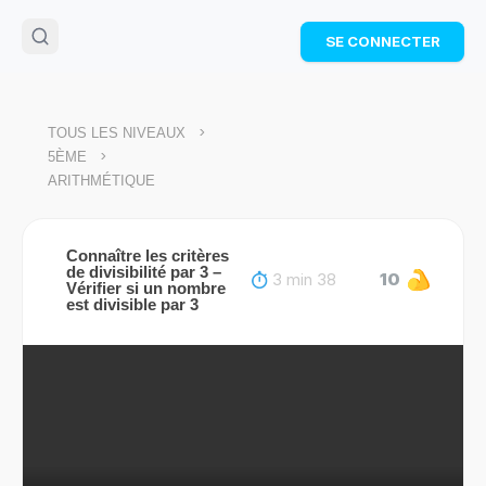
🌴
Cahier de vacances offert
: révise les maths cet
SE CONNECTER
été !
Télécharge ton PDF gratuit et progresse avec des
exercices corrigés en vidéo.
TÉLÉCHARGER
>
TOUS LES NIVEAUX
>
5ÈME
ARITHMÉTIQUE
Connaître les critères
de divisibilité par 3 –
3 min 38
10
Vérifier si un nombre
est divisible par 3