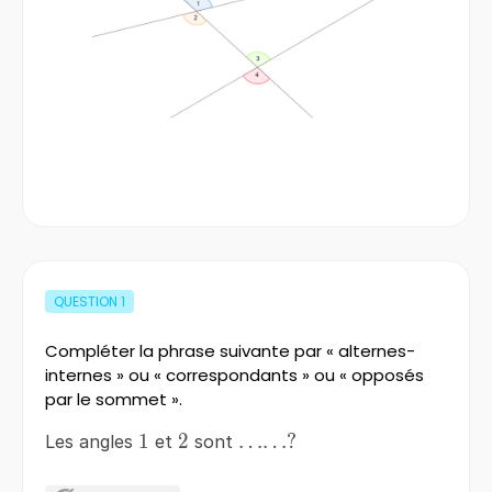
QUESTION
1
Compléter la phrase suivante par « alternes-
internes » ou « correspondants » ou « opposés
par le sommet ».
1
1
2
2
……?
……
?
Les angles
et
sont