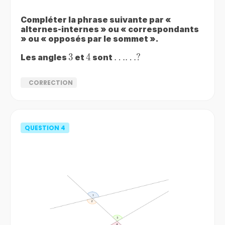
Compléter la phrase suivante par «
alternes-internes » ou « correspondants
» ou « opposés par le sommet ».
3
3
4
4
……?
……
?
Les angles
et
sont
CORRECTION
QUESTION
4