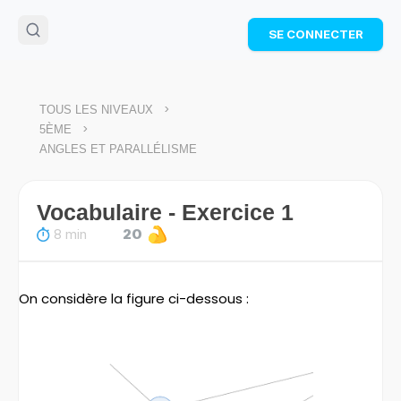
🌴
Cahier de vacances offert
: révise les maths cet
SE CONNECTER
été !
Télécharge ton PDF gratuit et progresse avec des
exercices corrigés en vidéo.
TÉLÉCHARGER
>
TOUS LES NIVEAUX
>
5ÈME
ANGLES ET PARALLÉLISME
Vocabulaire - Exercice 1
8 min
20
On considère la figure ci-dessous :