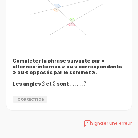
Compléter la phrase suivante par «
alternes-internes » ou « correspondants
» ou « opposés par le sommet ».
2
2
3
3
……?
……
?
Les angles
et
sont
CORRECTION
Signaler une erreur