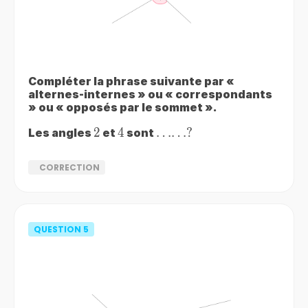
Compléter la phrase suivante par «
alternes-internes » ou « correspondants
» ou « opposés par le sommet ».
2
2
4
4
……?
……
?
Les angles
et
sont
CORRECTION
QUESTION
5