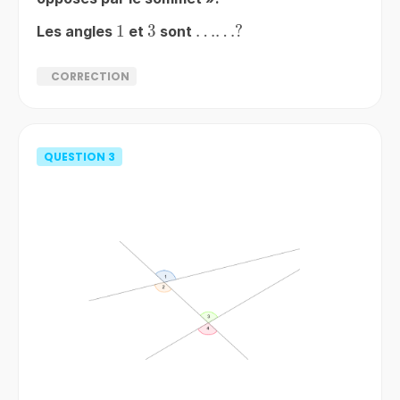
1
1
3
3
……?
……
?
Les angles
et
sont
CORRECTION
QUESTION
3