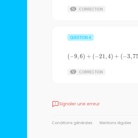
(-1,5)+
(-15,75)+
CORRECTION
(-1,25)+
(-20)
QUESTION
4
(
(-9,6)+
−
9
,
6
)
+
(
−
21
,
4
)
+
(
−
3
,
7
(-21,4)+
(-3,75)+
CORRECTION
(-5)+
(-15,75)
Signaler une erreur
Conditions générales
Mentions légales