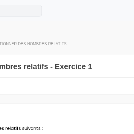
e les maths cet été !
se avec des exercices corrigés en vidéo.
TIONNER DES NOMBRES RELATIFS
bres relatifs - Exercice 1
relatifs suivants :