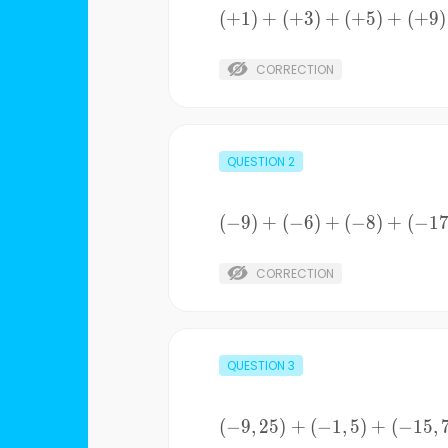
(+1)+
(
+
1
)
+
(
+
3
)
+
(
+
5
)
+
(
+
9
)
(+3)+
(+5)+
CORRECTION
(+9)
QUESTION
2
(-9)+
(
−
9
)
+
(
−
6
)
+
(
−
8
)
+
(
−
1
(-6)+
(-8)+
CORRECTION
(-17)
QUESTION
3
(
(-9,25)+
−
9
,
25
)
+
(
−
1
,
5
)
+
(
−
15
,