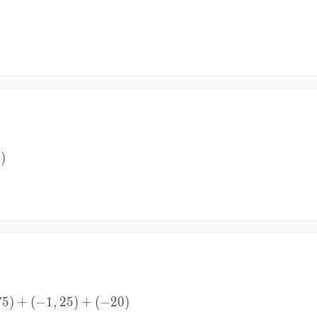
7
)
75
)
+
(
−
1
,
25
)
+
(
−
20
)