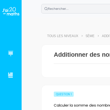
🌴
Cahier de vacances offert
: révis
Télécharge ton PDF gratuit et progres
>
>
TOUS LES NIVEAUX
5ÈME
ADDI
Additionner des nom
QUESTION
1
Calculer la somme des nombres 