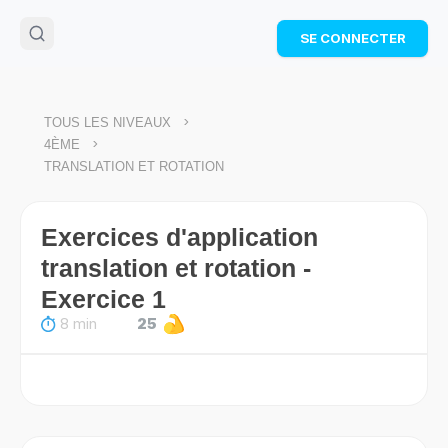
🌴
Cahier de vacances offert
: révise les maths cet
SE CONNECTER
été !
Télécharge ton PDF gratuit et progresse avec des
exercices corrigés en vidéo.
TÉLÉCHARGER
>
TOUS LES NIVEAUX
>
4ÈME
TRANSLATION ET ROTATION
Exercices d'application
translation et rotation -
Exercice 1
8 min
25