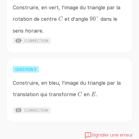
Construire, en vert, l'image du triangle par la
C
90\degree
90°
rotation de centre
et d'angle
dans le
C
sens horaire.
CORRECTION
QUESTION
2
Construire, en bleu, l'image du triangle par la
C
E.
.
translation qui transforme
en
C
E
CORRECTION
Signaler une erreur