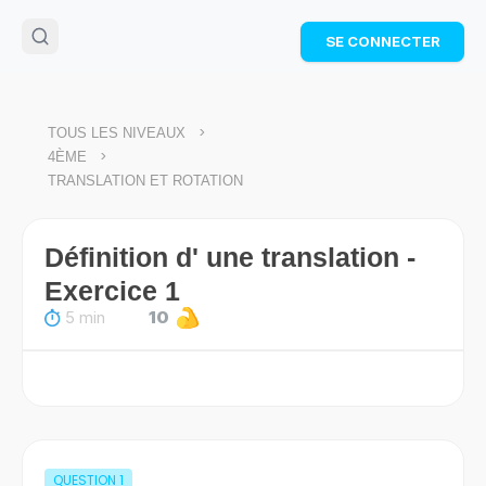
🌴
Cahier de vacances offert
: révise les maths cet
SE CONNECTER
été !
Télécharge ton PDF gratuit et progresse avec des
exercices corrigés en vidéo.
TÉLÉCHARGER
>
TOUS LES NIVEAUX
>
4ÈME
TRANSLATION ET ROTATION
Définition d' une translation -
Exercice 1
5 min
10
QUESTION
1