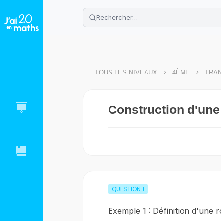
🌴
Cahier de vacances offert
: révis
Télécharge ton PDF gratuit et progres
>
>
TOUS LES NIVEAUX
4ÈME
TRAN
Construction d'une 
QUESTION
1
Exemple 1 : Définition d'une r