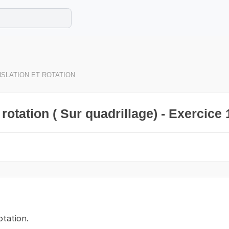
e les maths cet été !
se avec des exercices corrigés en vidéo.
SLATION ET ROTATION
rotation ( Sur quadrillage) - Exercice 
otation.