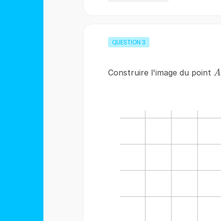
QUESTION
3
A
Construire l'image du point
A