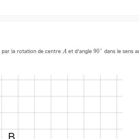
A
90\degree
90°
par la rotation de centre
et d'angle
dans le sens an
A