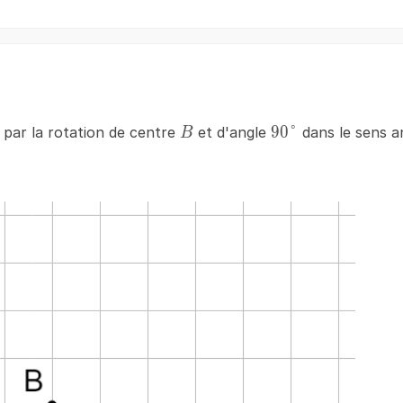
B
90\degree
90°
par la rotation de centre
et d'angle
dans le sens an
B