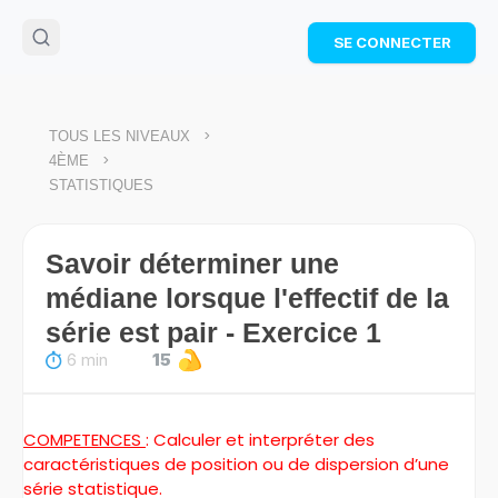
🌴
Cahier de vacances offert
: révise les maths cet
SE CONNECTER
été !
Télécharge ton PDF gratuit et progresse avec des
exercices corrigés en vidéo.
TÉLÉCHARGER
>
TOUS LES NIVEAUX
>
4ÈME
STATISTIQUES
Savoir déterminer une
médiane lorsque l'effectif de la
série est pair - Exercice 1
6 min
15
COMPETENCES
: Calculer et interpréter des
caractéristiques de position ou de dispersion d’une
série statistique.