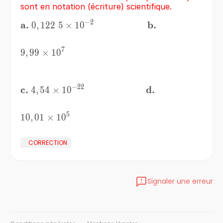
sont en notation (écriture) scientifique.
−
2
\bf{a.}
a.
\bf{b.}
b.
0,122\;5\times10^{-2}
0
,
122
5
×
1
0
\;\;\;\;\;\;\;\;\;\;\;\;\;\;\;\;\
7
9,99\times10^{7}
9
,
99
×
1
0
−
22
\bf{c.}
c.
\bf{d.}
d.
4,54\times10^{-22}
4
,
54
×
1
0
\;\;\;\;\;\;\;\;\;\;\;\;\;\;\;\;\;\;\
5
10,01\times10^{5}
10
,
01
×
1
0
CORRECTION
Signaler une erreur