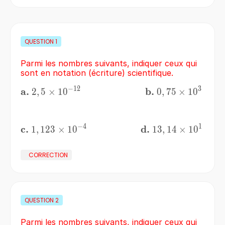
QUESTION
1
Parmi les nombres suivants, indiquer ceux qui
sont en notation (écriture) scientifique.
−
12
3
\bf{a.}
a.
\bf{b.}
b.
2,5\times10^{-12}
2
,
5
×
1
0
\;\;\;\;\;\;\;\;\;\;\;\;\;\;\;\;\;\;\
0,75\times10^{
0
,
75
×
1
0
−
4
1
\bf{c.}
c.
\bf{d.}
d.
1,123\times10^{-4}
1
,
123
×
1
0
\;\;\;\;\;\;\;\;\;\;\;\;\;\;\;\;\;\;
13,14\times10^{
13
,
14
×
1
0
CORRECTION
QUESTION
2
Parmi les nombres suivants, indiquer ceux qui