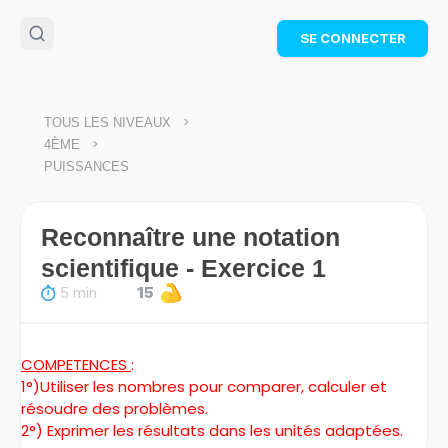
🌴
Cahier de vacances offert
: révise les maths cet
SE CONNECTER
été !
Télécharge ton PDF gratuit et progresse avec des
exercices corrigés en vidéo.
TÉLÉCHARGER
>
TOUS LES NIVEAUX
>
4ÈME
PUISSANCES
Reconnaître une notation
scientifique - Exercice 1
5 min
15
COMPETENCES
:
1°)Utiliser les nombres pour comparer, calculer et
résoudre des problèmes.
2°) Exprimer les résultats dans les unités adaptées.