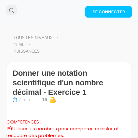
🌴
Cahier de vacances offert
: révise les maths cet
SE CONNECTER
été !
Télécharge ton PDF gratuit et progresse avec des
exercices corrigés en vidéo.
TÉLÉCHARGER
>
TOUS LES NIVEAUX
>
4ÈME
PUISSANCES
Donner une notation
scientifique d'un nombre
décimal - Exercice 1
7 min
15
COMPETENCES
:
1°)Utiliser les nombres pour comparer, calculer et
résoudre des problèmes.