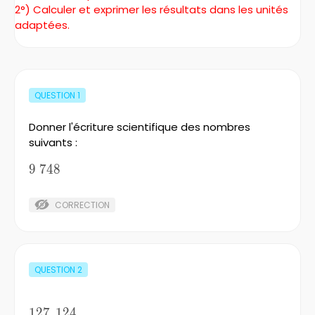
2°) Calculer et exprimer les résultats dans les unités
adaptées.
QUESTION
1
Donner l'écriture scientifique des nombres
suivants :
9
9
748
748
CORRECTION
QUESTION
2
127,124
127
,
124