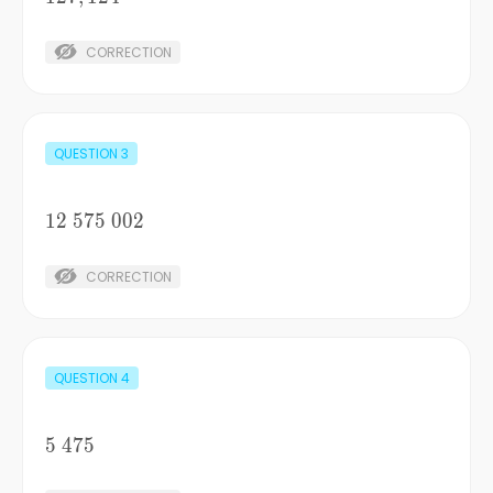
CORRECTION
QUESTION
3
12
12
575
575
002
002
CORRECTION
QUESTION
4
5
5
475
475