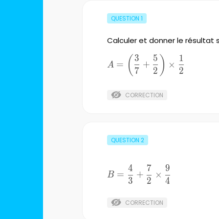
QUESTION
1
Calculer et donner le résultat 
3
5
1
A=\left(\frac{3}
(
)
=
+
×
A
{7}+\frac{5}
7
2
2
{2}\right)\times{\frac{1}
{2}}
CORRECTION
QUESTION
2
4
7
9
B=\frac{4}
=
+
×
B
3
2
4
{3}+\frac{7}
{2}\times{\frac{9}
{4}}
CORRECTION