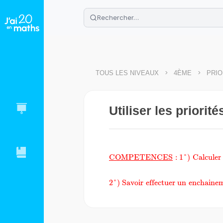
🌴
Cahier de vacances offert
: révis
Télécharge ton PDF gratuit et progres
>
>
TOUS LES NIVEAUX
4ÈME
PRIO
Utiliser les priorit
\small\text{{\color{red}\u
COMPETENCES
:
1°)
Calculer
2°) Savoir
effectuer
un
enchaine
Savoir\;effectuer\;un\;enchai