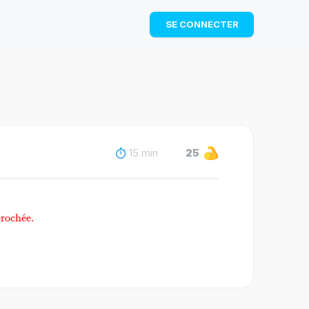
TÉLÉCHARGER
SE CONNECTER
15 min
25
nombres\;rationnels\;
roch
ˊ
e
e.
iorités.}}