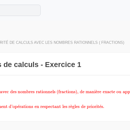
e les maths cet été !
se avec des exercices corrigés en vidéo.
RITÉ DE CALCULS AVEC LES NOMBRES RATIONNELS ( FRACTIONS)
és de calculs - Exercice 1
nderline{COMPETENCES}\;:\;1°)\;Calculer\;avec\;des\;
avec
des
nombres
rationnels
(fractions),
de
mani
ˋ
e
re
exacte
ou
app
(fractions),\;de\;manière\;exacte\;ou\;approchée.}}
\small\text{{\color{red}2°)
ment
d’op
ˊ
e
rations
en
respectant
les
r
ˋ
e
gles
de
priorit
ˊ
e
s.
nement\;d’opérations\;en\;respectant\;les\;règles\;de\;pr