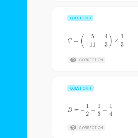
QUESTION
3
5
4
1
C=\left(-\frac{5}{11}-
(
)
=
−
−
×
C
\frac{4}
11
3
3
{3}\right)\times{\frac{1}
{3}}
CORRECTION
QUESTION
4
1
1
1
D=-
=
−
−
−
D
2
3
4
\frac{1}
{2}-
\frac{1}
CORRECTION
{3}-