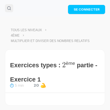
🌴
Cahier de vacances offert
: révise les maths cet
SE CONNECTER
été !
Télécharge ton PDF gratuit et progresse avec des
exercices corrigés en vidéo.
TÉLÉCHARGER
>
TOUS LES NIVEAUX
>
4ÈME
MULTIPLIER ET DIVISER DES NOMBRES RELATIFS
2
2
ème
Exercices types :
partie -
Exercice 1
5 min
20