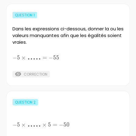
QUESTION
1
Dans les expressions ci-dessous, donner la ou les
valeurs manquantes afin que les égalités soient
vraies.
-5\times{\LARGE{.....}}=-55
.....
−
5
×
=
−
55
CORRECTION
QUESTION
2
-5\times{\LARGE{.....}}\times{5}=-50
.....
−
5
×
×
5
=
−
50