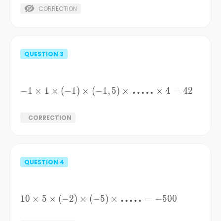
CORRECTION
QUESTION
3
-1\times1\times{(-1)}\times{(-1,5)}\times{\LA
.....
−
1
×
1
×
(
−
1
)
×
(
−
1
,
5
)
×
×
4
=
42
CORRECTION
QUESTION
4
10\times5\times{(-2)}\times{(-5)}\times{\LAR
.....
10
×
5
×
(
−
2
)
×
(
−
5
)
×
=
−
500