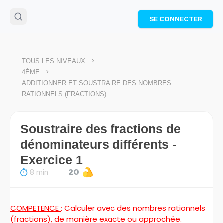
🌴
Cahier de vacances offert
: révise les maths cet
SE CONNECTER
été !
Télécharge ton PDF gratuit et progresse avec des
exercices corrigés en vidéo.
TÉLÉCHARGER
>
TOUS LES NIVEAUX
>
4ÈME
ADDITIONNER ET SOUSTRAIRE DES NOMBRES
RATIONNELS (FRACTIONS)
Soustraire des fractions de
dénominateurs différents -
Exercice 1
8 min
20
COMPETENCE
: Calculer avec des nombres rationnels
(fractions), de manière exacte ou approchée.