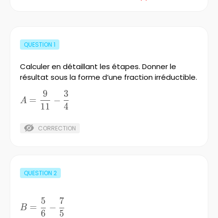
QUESTION
1
Calculer en détaillant les étapes. Donner le
résultat sous la forme d’une fraction irréductible.
9
3
A=\frac{9}
=
−
A
11
4
{11}-
\frac{3}
{4}
CORRECTION
QUESTION
2
5
7
B=\frac{5}
=
−
B
6
5
{6}-