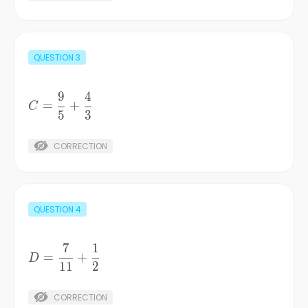
QUESTION
3
9
4
C=\frac{9}
=
+
C
5
3
{5}+\frac{4}
{3}
CORRECTION
QUESTION
4
7
1
D=\frac{7}
=
+
D
11
2
{11}+\frac{1}
{2}
CORRECTION