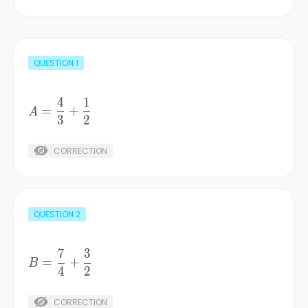
QUESTION
1
4
1
A=\frac{4}
=
+
A
3
2
{3}+\frac{1}
{2}
CORRECTION
QUESTION
2
7
3
B=\frac{7}
=
+
B
4
2
{4}+\frac{3}
{2}
CORRECTION