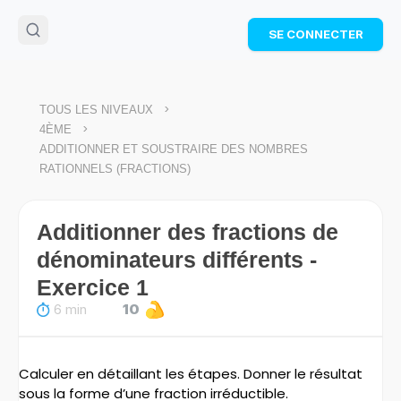
🌴
Cahier de vacances offert
: révise les maths cet
SE CONNECTER
été !
Télécharge ton PDF gratuit et progresse avec des
exercices corrigés en vidéo.
TÉLÉCHARGER
>
TOUS LES NIVEAUX
>
4ÈME
ADDITIONNER ET SOUSTRAIRE DES NOMBRES
RATIONNELS (FRACTIONS)
Additionner des fractions de
dénominateurs différents -
Exercice 1
6 min
10
Calculer en détaillant les étapes. Donner le résultat
sous la forme d’une fraction irréductible.