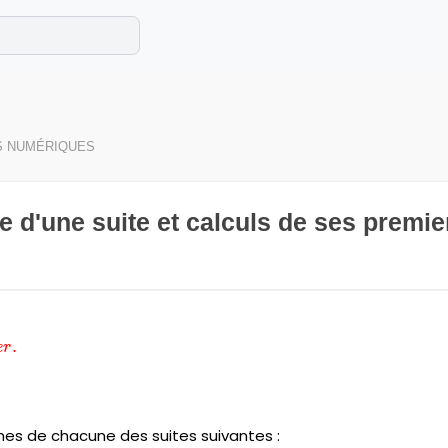
e les maths cet été !
se avec des exercices corrigés en vidéo.
S NUMÉRIQUES
e d'une suite et calculs de ses premie
MPETENCES}\;:\;Calculer.}
.
er
rmes de chacune des suites suivantes :