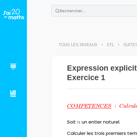
🌴
Cahier de vacances offert
: révis
Télécharge ton PDF gratuit et progres
>
>
TOUS LES NIVEAUX
STL
SUITE
Expression explicit
Exercice 1
{\color{red}\underline{CO
:
COMPETENCES
C
a
l
c
u
l
Soit
n
un entier naturel.
n
Calculer les trois premiers te