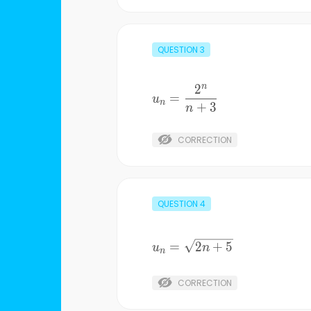
QUESTION
3
n
2
u_{n}
=
u
n
+
3
=\frac{2^{n}
n
}{n+3}
CORRECTION
QUESTION
4
u_{n}
=
2
+
5
u
n
n
=\sqrt{2n+5}
CORRECTION