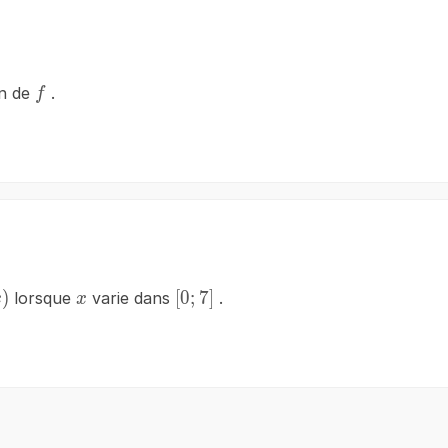
f
on de
.
f
eft(x\right)
)
x
\left[0;7\right]
[
0
;
7
]
lorsque
varie dans
.
x
x