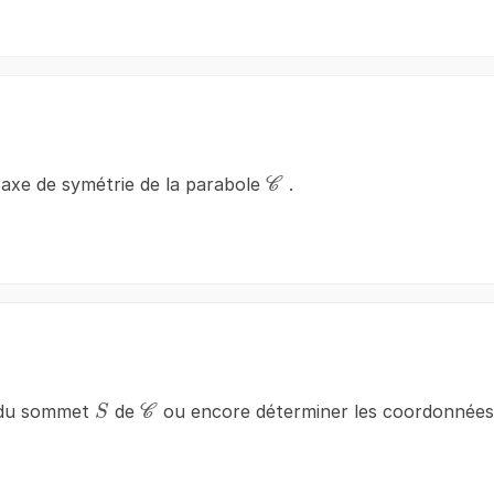
\mathscr{C}
'axe de symétrie de la parabole
.
C
S
\mathscr{C}
 du sommet
de
ou encore déterminer les coordonnée
S
C