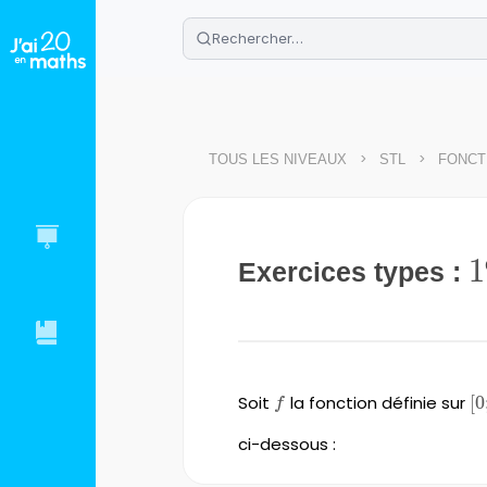
🌴
Cahier de vacances offert
: révis
Télécharge ton PDF gratuit et progres
>
>
TOUS LES NIVEAUX
STL
FONCT
1
1
Exercices types :
Soit
f
la fonction définie sur
\l
[
0
f
ci-dessous :