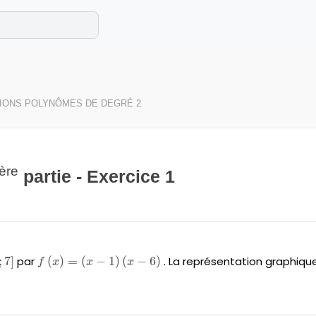
e les maths cet été !
se avec des exercices corrigés en vidéo.
IONS POLYNÔMES DE DEGRÉ 2
ère
partie - Exercice 1
eft[0;7\right]
;
7
]
par
f\left(x\right)=\left(x-
(
)
=
(
−
1
)
(
−
6
)
. La représentation graphiqu
f
x
x
x
1\right)\left(x-6\right)