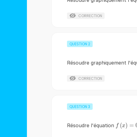
CORRECTION
QUESTION
2
Résoudre graphiquement l'é
CORRECTION
QUESTION
3
f\left(x
(
)
=
Résoudre l'équation
f
x