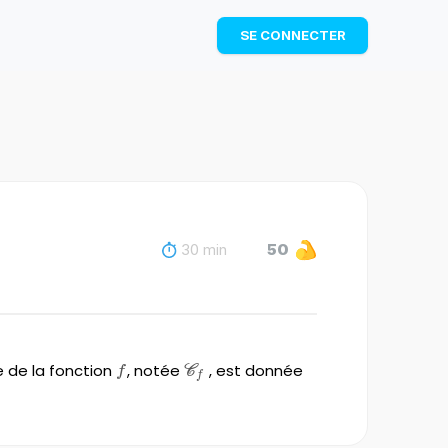
TÉLÉCHARGER
SE CONNECTER
30 min
50
e de la fonction
f
, notée
\mathscr{C_f}
, est donnée
f
C
f