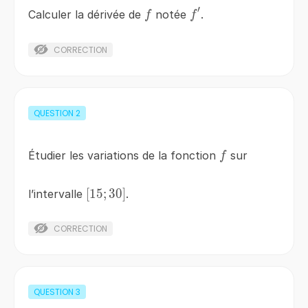
′
f
f'
Calculer la dérivée de
notée
.
f
f
CORRECTION
QUESTION
2
f
Étudier les variations de la fonction
sur
f
[
\left[15;
15
;
30
]
l’intervalle
.
30\right]
CORRECTION
QUESTION
3