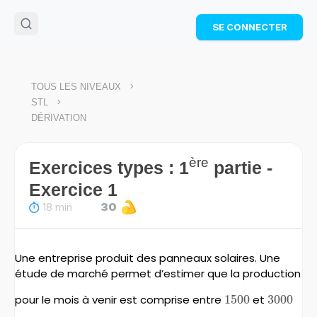
🌴
Cahier de vacances offert
: révise les maths cet
SE CONNECTER
été !
Télécharge ton PDF gratuit et progresse avec des
exercices corrigés en vidéo.
TÉLÉCHARGER
>
TOUS LES NIVEAUX
>
STL
DÉRIVATION
ère
Exercices types : 1
partie -
Exercice 1
18 min
30
Une entreprise produit des panneaux solaires. Une
étude de marché permet d’estimer que la production
pour le mois à venir est comprise entre
1500
1500
et
3000
3000