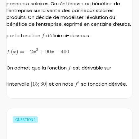
panneaux solaires. On s’intéresse au bénéfice de
l’entreprise sur la vente des panneaux solaires
produits. On décide de modéliser l’évolution du
bénéfice de l’entreprise, exprimé en centaine d’euros,
par la fonction
f
définie ci-dessous :
f
2
f\left(x\right)=-2x^{2}+90x-
(
)
=
−
2
+
90
−
400
f
x
x
x
400
On admet que la fonction
f
est dérivable sur
f
′
l’intervalle
[
\left[15;
15
;
30
]
et on note
f'
sa fonction dérivée.
f
30\right]
QUESTION
1