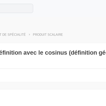
e les maths cet été !
se avec des exercices corrigés en vidéo.
>
 DE SPÉCIALITÉ
PRODUIT SCALAIRE
éfinition avec le cosinus (définition g