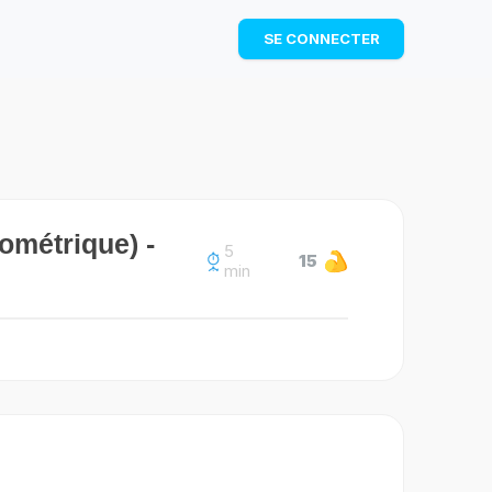
TÉLÉCHARGER
SE CONNECTER
éométrique) -
5
15
min