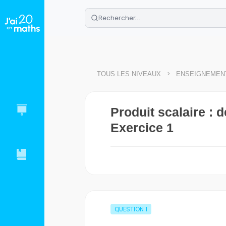
🌴
Cahier de vacances offert
: révis
Télécharge ton PDF gratuit et progres
>
TOUS LES NIVEAUX
ENSEIGNEMENT
Produit scalaire : d
Exercice 1
QUESTION
1