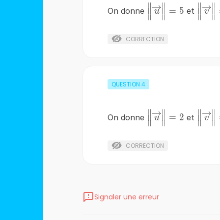
∥
∥
∥
∥
\left\|
=
5
On donne
et
u
v
∥
∥
∥
∥
\overrightarrow{
\over
\right\|=5
\
CORRECTION
QUESTION
4
∥
∥
∥
∥
\left\|
=
2
On donne
et
u
v
∥
∥
∥
∥
\overrightarrow{
\over
\right\|=2
\
CORRECTION
Signaler une erreur