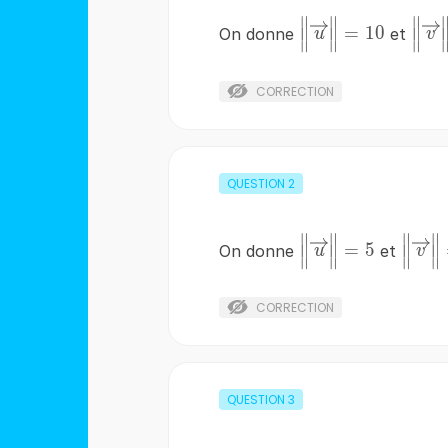
∥
∥
∥
\left\|
=
10
On donne
et
u
v
∥
∥
∥
\overrightarrow{
\ove
\right\|=10
CORRECTION
QUESTION
2
∥
∥
∥
∥
\left\|
=
5
On donne
et
u
v
∥
∥
∥
∥
\overrightarrow{
\over
\right\|=5
\
CORRECTION
QUESTION
3