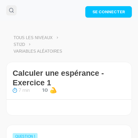
🌴
Cahier de vacances offert
: révise les maths cet
SE CONNECTER
été !
Télécharge ton PDF gratuit et progresse avec des
exercices corrigés en vidéo.
TÉLÉCHARGER
>
TOUS LES NIVEAUX
>
STI2D
VARIABLES ALÉATOIRES
Calculer une espérance -
Exercice 1
7 min
10
QUESTION
1