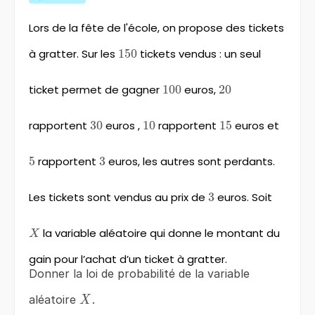
Lors de la fête de l'école, on propose des tickets
à gratter. Sur les
150
150
tickets vendus : un seul
ticket permet de gagner
100
100
euros,
20
20
rapportent
30
30
euros ,
10
10
rapportent
15
15
euros et
5
5
rapportent
3
3
euros, les autres sont perdants.
Les tickets sont vendus au prix de
3
3
euros. Soit
X
la variable aléatoire qui donne le montant du
X
gain pour l’achat d’un ticket à gratter.
Donner la loi de probabilité de la variable
X
aléatoire
.
X