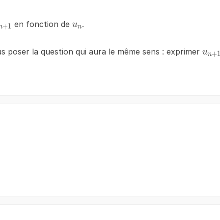
_{n+1}
u_{n}
en fonction de
.
u
+
1
n
n
u_{
 poser la question qui aura le même sens : exprimer
u
+
n