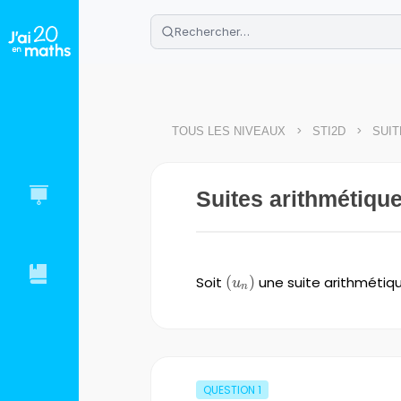
🌴
Cahier de vacances offert
: révis
Télécharge ton PDF gratuit et progres
>
>
TOUS LES NIVEAUX
STI2D
SUI
Suites arithmétique
Soit
\left(u_{n}
(
)
une suite arithmétiq
u
n
\right)
QUESTION
1