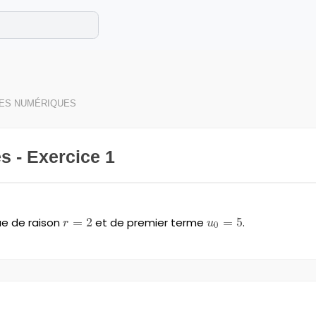
e les maths cet été !
se avec des exercices corrigés en vidéo.
TES NUMÉRIQUES
s - Exercice 1
ue de raison
r=2
=
2
et de premier terme
u_{0}
=
5
.
r
u
0
=5