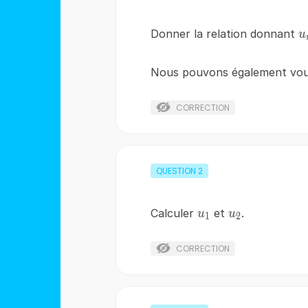
u
Donner la relation donnant
u
Nous pouvons également vous
CORRECTION
QUESTION
2
u_{1}
u_{2}
Calculer
et
.
u
u
1
2
CORRECTION