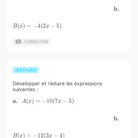
\bf{b.}
b.
\;\;\;\;\;\;\;\;\;\;\;\;\;\;\;\;\;\;\;\;\;\;\;\;\;\;\;
\,
B(x)=-4(2x-
(
)
=
−
4
(
2
−
5
)
B
x
x
5)
CORRECTION
QUESTION
3
Développer et réduire les expressions
suivantes :
\bf{a.}
a.
\,
A(x)=-10(7x-
(
)
=
−
10
(
7
−
5
)
A
x
x
5)
\bf{b.}
b.
\;\;\;\;\;\;\;\;\;\;\;\;\;\;\;\;\;\;\;\;\;\;\;\;\;\;\;
\,
B(x)=-12(3x-
(
)
=
−
12
(
3
−
4
)
B
x
x