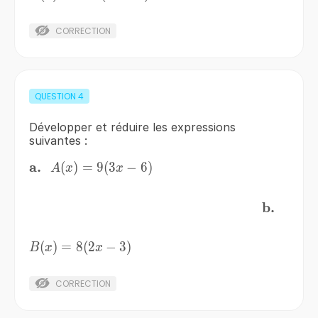
4)
CORRECTION
QUESTION
4
Développer et réduire les expressions
suivantes :
\bf{a.}
a.
\,
A(x)=9(3x-
(
)
=
9
(
3
−
6
)
A
x
x
6)
\bf{b.}
b.
\;\;\;\;\;\;\;\;\;\;\;\;\;\;\;\;\;\;\;\;\;\;\;\;\;\;\;
\,
B(x)=8(2x-
(
)
=
8
(
2
−
3
)
B
x
x
3)
CORRECTION