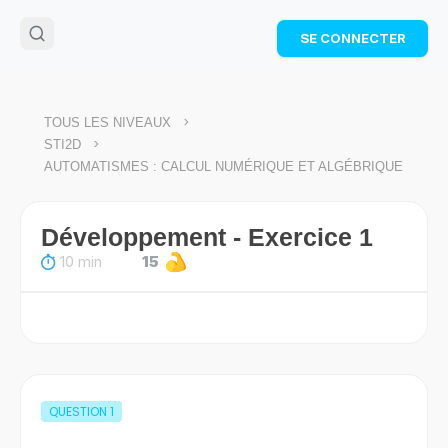
🌴
Cahier de vacances offert
: révise les maths cet
SE CONNECTER
été !
Télécharge ton PDF gratuit et progresse avec des
exercices corrigés en vidéo.
TÉLÉCHARGER
>
TOUS LES NIVEAUX
>
STI2D
AUTOMATISMES : CALCUL NUMÉRIQUE ET ALGÉBRIQUE
Développement - Exercice 1
10 min
15
QUESTION
1