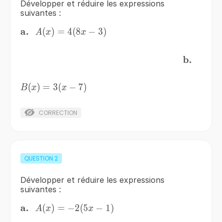
Développer et réduire les expressions
suivantes :
\bf{a.}
a.
\,
A(x)=4(8x-
(
)
=
4
(
8
−
3
)
A
x
x
3)
\bf{b.}
b.
\;\;\;\;\;\;\;\;\;\;\;\;\;\;\;\;\;\;\;\;\;\;\;\;\;\;\;
\,
B(x)=3(x-
(
)
=
3
(
−
7
)
B
x
x
7)
CORRECTION
QUESTION
2
Développer et réduire les expressions
suivantes :
\bf{a.}
a.
\,
A(x)=-2(5x-
(
)
=
−
2
(
5
−
1
)
A
x
x
1)