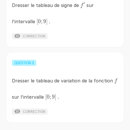
′
f'
Dresser le tableau de signe de
sur
f
\left[0;9\right]
[
0
;
9
]
l'intervalle
.
CORRECTION
QUESTION
3
f
Dresser le tableau de variation de la fonction
f
\left[0;9\right]
[
0
;
9
]
sur l'intervalle
.
CORRECTION