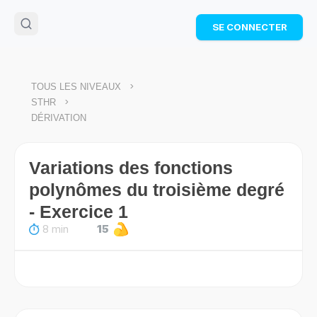
🌴
Cahier de vacances offert
: révise les maths cet
SE CONNECTER
été !
Télécharge ton PDF gratuit et progresse avec des
exercices corrigés en vidéo.
TÉLÉCHARGER
>
TOUS LES NIVEAUX
>
STHR
DÉRIVATION
Variations des fonctions
polynômes du troisième degré
- Exercice 1
8 min
15