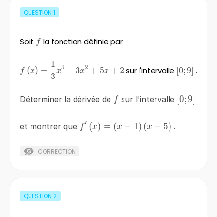
QUESTION
1
Soit
f
la fonction définie par
f
1
f\left(x\right)=\frac{1}
3
2
(
)
=
−
3
+
5
+
2
sur l'intervalle
\left[0;9\r
[
0
;
9
]
.
f
x
x
x
x
3
{3} x^{3} -3x^{2}
+5x+2
f
\left[0;9\
[
0
;
9
]
Déterminer la dérivée de
sur l'intervalle
f
′
f'\left(x\right)=\left(x-
(
)
=
(
−
1
)
(
−
5
)
et montrer que
.
f
x
x
x
1\right)\left(x-5\right)
CORRECTION
QUESTION
2