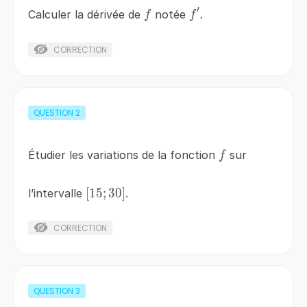
′
f
f'
Calculer la dérivée de
notée
.
f
f
CORRECTION
QUESTION
2
f
Étudier les variations de la fonction
sur
f
[
\left[15;
15
;
30
]
l’intervalle
.
30\right]
CORRECTION
QUESTION
3