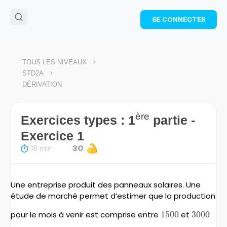
🌴
Cahier de vacances offert
: révise les maths cet
SE CONNECTER
été !
Télécharge ton PDF gratuit et progresse avec des
exercices corrigés en vidéo.
TÉLÉCHARGER
>
TOUS LES NIVEAUX
>
STD2A
DÉRIVATION
ère
Exercices types : 1
partie -
Exercice 1
18 min
30
Une entreprise produit des panneaux solaires. Une
étude de marché permet d’estimer que la production
pour le mois à venir est comprise entre
1500
1500
et
3000
3000