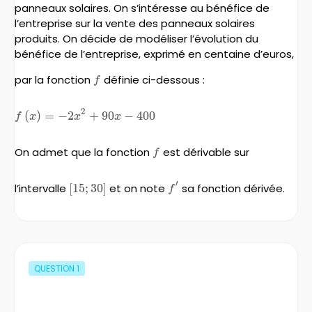
panneaux solaires. On s’intéresse au bénéfice de
l’entreprise sur la vente des panneaux solaires
produits. On décide de modéliser l’évolution du
bénéfice de l’entreprise, exprimé en centaine d’euros,
par la fonction
f
définie ci-dessous :
f
2
f\left(x\right)=-2x^{2}+90x-
(
)
=
−
2
+
90
−
400
f
x
x
x
400
On admet que la fonction
f
est dérivable sur
f
′
l’intervalle
[
\left[15;
15
;
30
]
et on note
f'
sa fonction dérivée.
f
30\right]
QUESTION
1