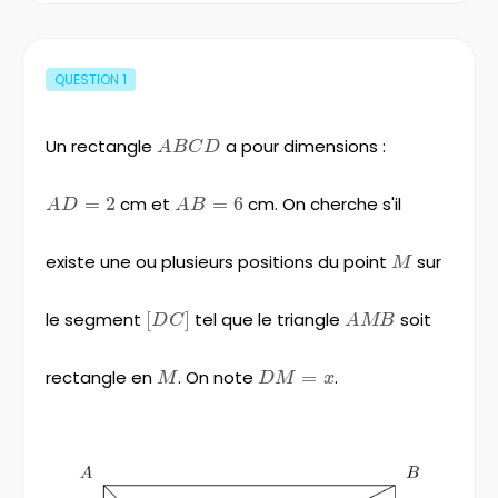
QUESTION
1
Un rectangle
ABCD
a pour dimensions :
A
BC
D
AD=2
=
2
cm et
AB=6
=
6
cm. On cherche s'il
A
D
A
B
existe une ou plusieurs positions du point
M
sur
M
le segment
\left[DC\right]
[
]
tel que le triangle
AMB
soit
D
C
A
MB
rectangle en
M
. On note
DM=x
=
.
M
D
M
x