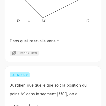
x
Dans quel intervalle varie
.
x
CORRECTION
QUESTION
2
Justifier, que quelle que soit la position du
M
\left[DC\right]
[
]
point
dans le segment
, on a :
M
D
C
2
2