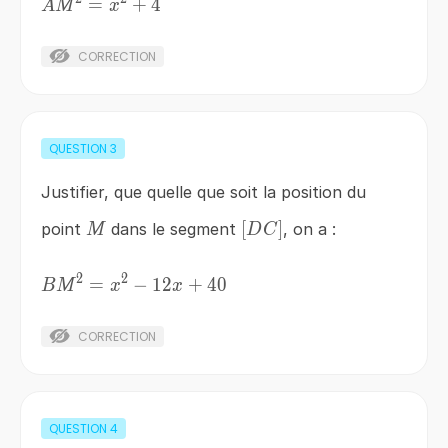
AM^{2}
=
+
4
A
M
x
=x^{2}
+4
CORRECTION
QUESTION
3
Justifier, que quelle que soit la position du
M
\left[DC\right]
[
]
point
dans le segment
, on a :
M
D
C
2
2
BM^{2}
=
−
12
+
40
B
M
x
x
=x^{2}-12x+40
CORRECTION
QUESTION
4