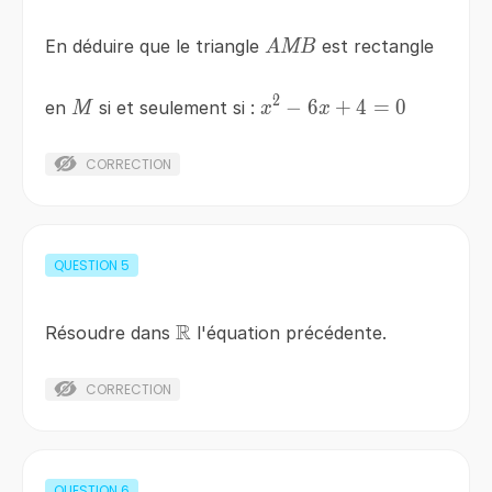
AMB
En déduire que le triangle
est rectangle
A
MB
2
M
x^{2}-6x+4=0
−
6
+
4
=
0
en
si et seulement si :
M
x
x
CORRECTION
QUESTION
5
R
\mathbb{R}
Résoudre dans
l'équation précédente.
CORRECTION
QUESTION
6