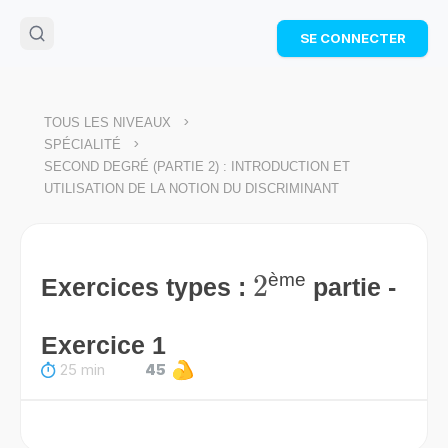
🌴
Cahier de vacances offert
: révise les maths cet
SE CONNECTER
été !
Télécharge ton PDF gratuit et progresse avec des
exercices corrigés en vidéo.
TÉLÉCHARGER
>
TOUS LES NIVEAUX
>
SPÉCIALITÉ
SECOND DEGRÉ (PARTIE 2) : INTRODUCTION ET
UTILISATION DE LA NOTION DU DISCRIMINANT
2
2
ème
Exercices types :
partie -
Exercice 1
25 min
45