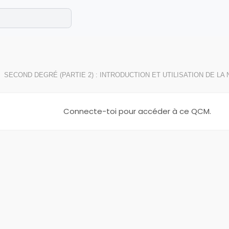
e les maths cet été !
se avec des exercices corrigés en vidéo.
SECOND DEGRÉ (PARTIE 2) : INTRODUCTION ET UTILISATION DE LA
Connecte-toi pour accéder à ce QCM.