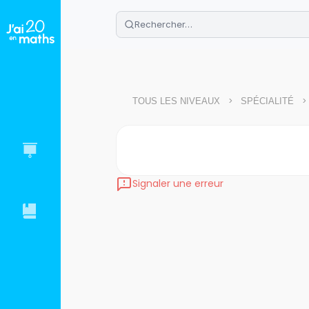
🌴
Cahier de vacances offert
: révis
Télécharge ton PDF gratuit et progres
>
>
TOUS LES NIVEAUX
SPÉCIALITÉ
Signaler une erreur