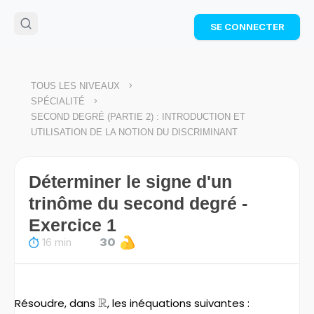
🌴
Cahier de vacances offert
: révise les maths cet
SE CONNECTER
été !
Télécharge ton PDF gratuit et progresse avec des
exercices corrigés en vidéo.
TÉLÉCHARGER
>
TOUS LES NIVEAUX
>
SPÉCIALITÉ
SECOND DEGRÉ (PARTIE 2) : INTRODUCTION ET
UTILISATION DE LA NOTION DU DISCRIMINANT
Déterminer le signe d'un
trinôme du second degré -
Exercice 1
16 min
30
R
Résoudre, dans
\mathbb{R}
, les inéquations suivantes :