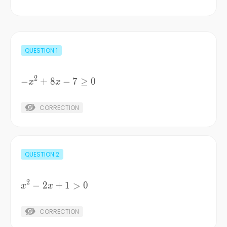
QUESTION
1
2
−
-
+
8
−
7
≥
0
x
x
x^{2}
+8x-
CORRECTION
7\ge
0
QUESTION
2
2
x^{2}
−
2
+
1
>
0
x
x
-2x+1>0
CORRECTION