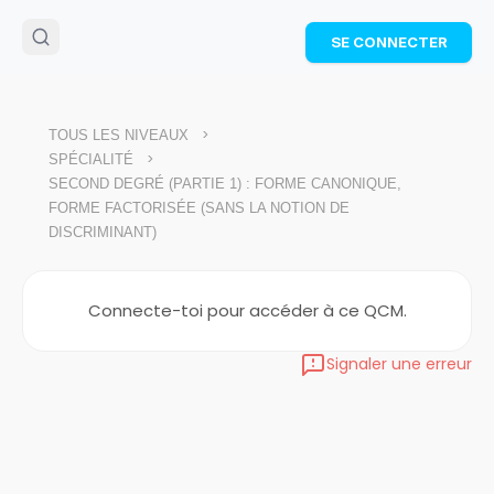
🌴
Cahier de vacances offert
: révise les maths cet
SE CONNECTER
été !
Télécharge ton PDF gratuit et progresse avec des
exercices corrigés en vidéo.
TÉLÉCHARGER
>
TOUS LES NIVEAUX
>
SPÉCIALITÉ
SECOND DEGRÉ (PARTIE 1) : FORME CANONIQUE,
FORME FACTORISÉE (SANS LA NOTION DE
DISCRIMINANT)
Connecte-toi pour accéder à ce QCM.
Signaler une erreur