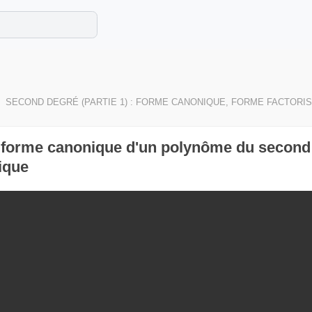
e les maths cet été !
se avec des exercices corrigés en vidéo.
SECOND DEGRÉ (PARTIE 1) : FORME CANONIQUE, FORME FACTORIS
forme canonique d'un polynôme du second d
ique