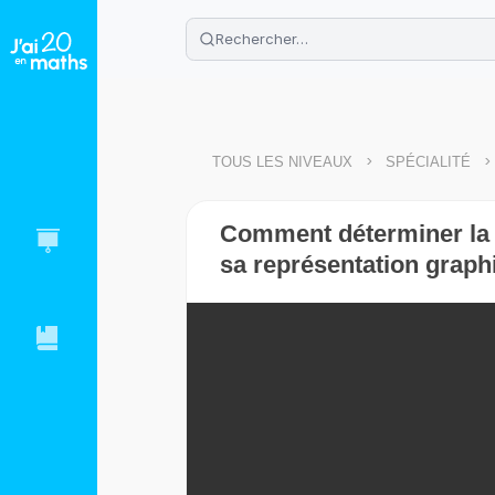
🌴
Cahier de vacances offert
: révis
Télécharge ton PDF gratuit et progres
>
>
TOUS LES NIVEAUX
SPÉCIALITÉ
Comment déterminer la 
sa représentation graph