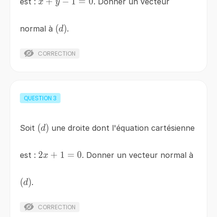
x+y-
+
−
1
=
0
est :
. Donner un vecteur
x
y
1=0
\left(d\right)
(
)
normal à
.
d
CORRECTION
QUESTION
3
\left(d\right)
(
)
Soit
une droite dont l'équation cartésienne
d
2x+1=0
2
+
1
=
0
est :
. Donner un vecteur normal à
x
\left(d\right)
(
)
.
d
CORRECTION