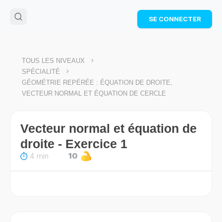
🌴
Cahier de vacances offert
: révise les maths cet
SE CONNECTER
été !
Télécharge ton PDF gratuit et progresse avec des
exercices corrigés en vidéo.
TÉLÉCHARGER
>
TOUS LES NIVEAUX
>
SPÉCIALITÉ
GÉOMÉTRIE REPÉRÉE : ÉQUATION DE DROITE,
VECTEUR NORMAL ET ÉQUATION DE CERCLE
Vecteur normal et équation de
droite - Exercice 1
4 min
10