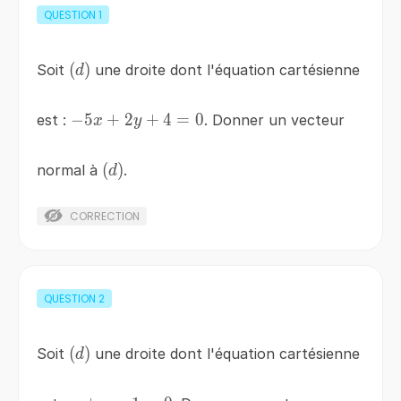
QUESTION
1
\left(d\right)
(
)
Soit
une droite dont l'équation cartésienne
d
-5x+2y+4=0
−
5
+
2
+
4
=
0
est :
. Donner un vecteur
x
y
\left(d\right)
(
)
normal à
.
d
CORRECTION
QUESTION
2
\left(d\right)
(
)
Soit
une droite dont l'équation cartésienne
d