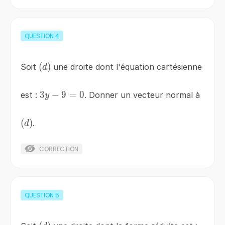
QUESTION
4
\left(d\right)
(
)
Soit
une droite dont l'équation cartésienne
d
3
3y-
−
9
=
0
est :
. Donner un vecteur normal à
y
9=0
\left(d\right)
(
)
.
d
CORRECTION
QUESTION
5