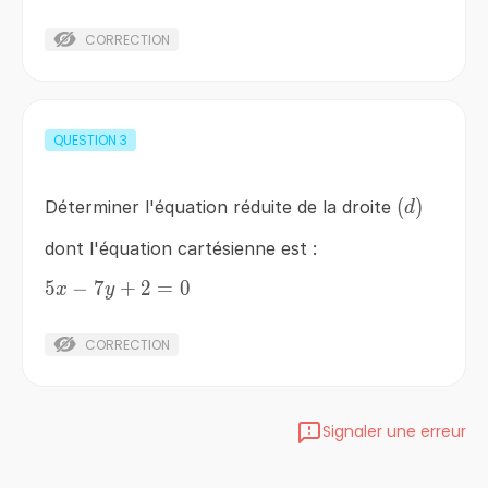
4y+2=0
CORRECTION
QUESTION
3
\left(d\ri
(
)
Déterminer l'équation réduite de la droite
d
dont l'équation cartésienne est :
5
5x-
−
7
+
2
=
0
x
y
7y+2=0
CORRECTION
Signaler une erreur