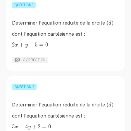
QUESTION
1
\left(d\ri
(
)
Déterminer l'équation réduite de la droite
d
dont l'équation cartésienne est :
2x+y-
2
+
−
5
=
0
x
y
5=0
CORRECTION
QUESTION
2
\left(d\ri
(
)
Déterminer l'équation réduite de la droite
d
dont l'équation cartésienne est :
3
3x-
−
4
+
2
=
0
x
y