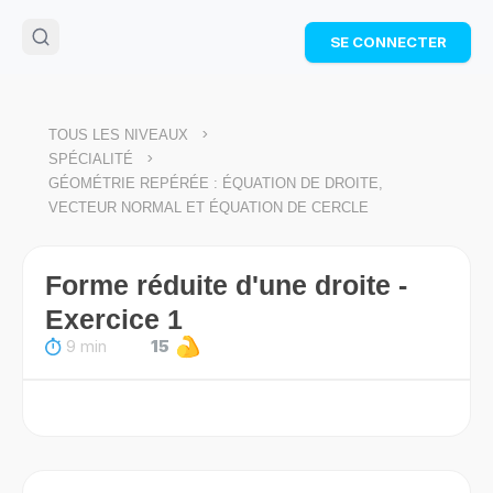
🌴
Cahier de vacances offert
: révise les maths cet
SE CONNECTER
été !
Télécharge ton PDF gratuit et progresse avec des
exercices corrigés en vidéo.
TÉLÉCHARGER
>
TOUS LES NIVEAUX
>
SPÉCIALITÉ
GÉOMÉTRIE REPÉRÉE : ÉQUATION DE DROITE,
VECTEUR NORMAL ET ÉQUATION DE CERCLE
Forme réduite d'une droite -
Exercice 1
9 min
15